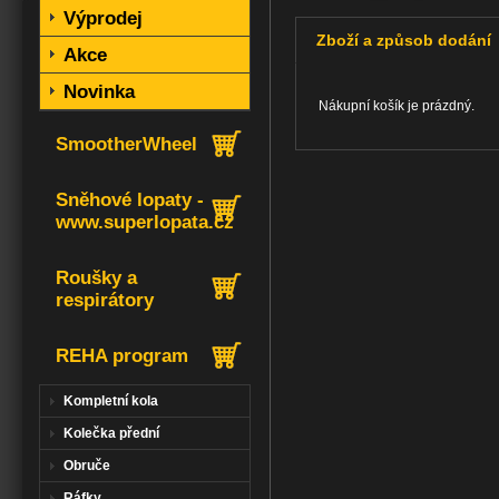
Výprodej
Zboží a způsob dodání
Akce
Novinka
Nákupní košík je prázdný.
SmootherWheel
Sněhové lopaty -
www.superlopata.cz
Roušky a
respirátory
REHA program
Kompletní kola
Kolečka přední
Obruče
Ráfky