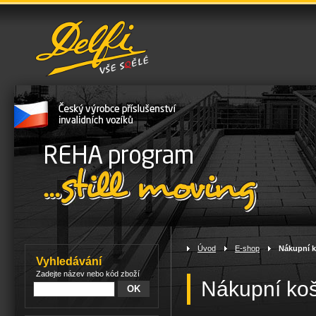
Úvod
>
E-shop
>
Nákupní k
Vyhledávání
Zadejte název nebo kód zboží
Nákupní koš