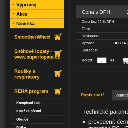
Výprodej
Cena s DPH:
Akce
Cena bez
21
% DPH:
Novinka
Záruka:
Dostupnost:
SmootherWheel
Výrobce:
DELFI RE
Kód zboží:
Sněhové lopaty -
www.superlopata.cz
Koupit:
ks
Roušky a
respirátory
REHA program
Popis zboží
Zeptejt
Kompletní kola
Technické parame
Kolečka přední
Obruče
provedení: čer
Ráfky