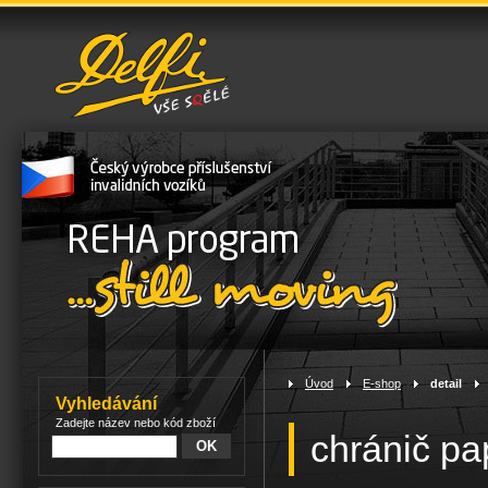
Úvod
>
E-shop
>
detail
>
Vyhledávání
Zadejte název nebo kód zboží
chránič pa