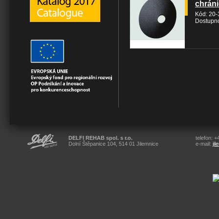
chráni
Kód: 20-
Dostupno
DELFI REHAB spol. s r.o.
telefon: 
Dolní Štěpanice 104, 514 01 Jilemnice
e-mail:
ji