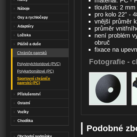
materiál: PC - 
tloušťka: 2 mm
Náboje
pro kolo 22" - 
Osy a rychločepy
vnější průměr 
Adaptéry
průměr vnitřní
není problém vyr
Ložiska
obruč
Pláště a duše
fixace na upevn
Chrániče paprsků
Fotografie -
c
Polyvinylchloridové (PVC)
Polykarbonátové (PC)
Sportovní chrániče
paprsků (PC)
Příslušenství
Ostatní
Vozíky
Chodítka
Podobné zb
Obchodní podmínky