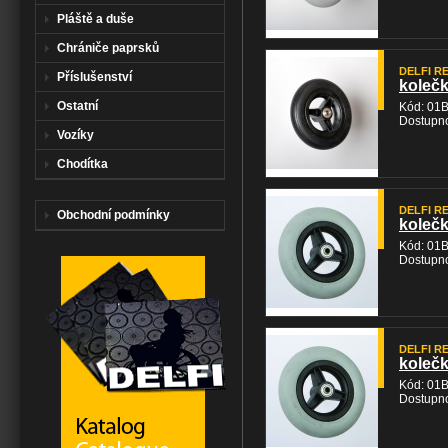
Pláště a duše
Chrániče paprsků
DELFI REH
Příslušenství
kolečk
Ostatní
Kód: 01
Dostupno
Vozíky
Chodítka
DELFI REH
Obchodní podmínky
kolečk
Kód: 01
Dostupno
DELFI REH
kolečk
Kód: 01
Dostupno