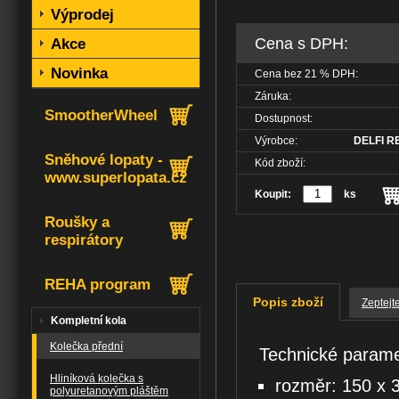
Výprodej
Cena s DPH:
Akce
Novinka
Cena bez
21
% DPH:
Záruka:
SmootherWheel
Dostupnost:
Výrobce:
DELFI RE
Sněhové lopaty -
Kód zboží:
www.superlopata.cz
Koupit:
ks
Roušky a
respirátory
REHA program
Popis zboží
Zeptejt
Kompletní kola
Kolečka přední
Technické parame
Hliníková kolečka s
rozměr: 150 x 3
polyuretanovým pláštěm