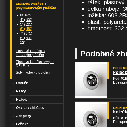
ráfek: plastový
Plastová kolečka s
délka náboje: 
polyuretanovým pláštěm
ložiska: 608 2R
80 mm
4" (100)
plášť: polyuret
5" (125)
hmotnost: 302 
6" (150)
7" (175)
8" (200)
12"
Plastová kolečka s
Podobné zb
foukaným pláštěm
Plastová kolečka s výplní
DELFlex
DELFI REH
kolečk
Sety - kolečka s vidlicí
Kód: 01
Dostupno
Obruče
Ráfky
Náboje
Osy a rychločepy
DELFI REH
kolečk
Adaptéry
Kód: 01
Dostupno
Ložiska