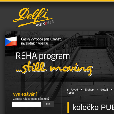
Úvod
>
E-shop
>
detail
>
(150)
Vyhledávání
Zadejte název nebo kód zboží
kolečko PUE