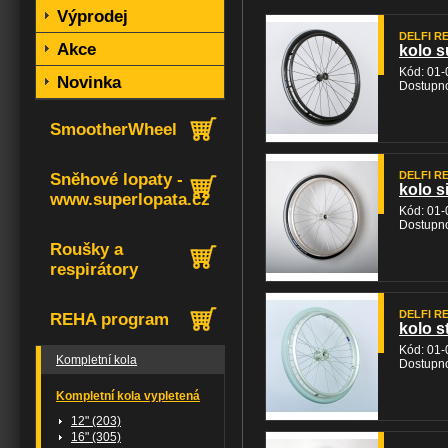
Výprodej
DELFI REH
Akce
kolo s
Kód: 01-
Novinka
Dostupno
SmootherWheel
DELFI REH
Sněhové lopaty -
kolo s
www.superlopata.cz
Kód: 01-
Dostupno
Roušky a
respirátory
DELFI REH
REHA program
kolo s
Kód: 01-
Kompletní kola
Dostupno
Kompletní kola vypletená
12" (203)
16" (305)