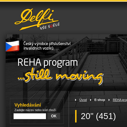
Úvod
>
E-shop
>
REHA pro
Vyhledávání
Zadejte název nebo kód zboží
20" (451)