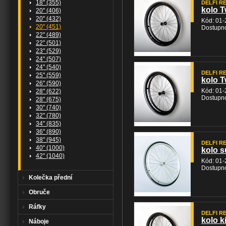
18" (355)
DELFI REH
kolo T
20" (406)
20" (432)
Kód: 01
20" (451)
Dostupno
22" (489)
22" (501)
23" (529)
24" (507)
24" (540)
DELFI REH
25" (559)
kolo T
26" (590)
Kód: 01
28" (622)
Dostupno
28" (675)
30" (740)
32" (780)
34" (835)
36" (890)
38" (945)
DELFI REH
40" (1000)
kolo s
42" (1040)
Kód: 01-
Dostupno
Kolečka přední
Obruče
Ráfky
DELFI REH
kolo k
Náboje