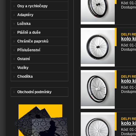
Kód: 01-
Osy a rychločepy
Dostupno
Adaptéry
Ložiska
Pláště a duše
DELFI REH
kolo k
Chrániče paprsků
Kód: 01
Dostupno
Příslušenství
Ostatní
Vozíky
Chodítka
DELFI REH
kolo k
Kód: 01-
Dostupno
Obchodní podmínky
DELFI REH
kolo k
Kód: 01
Dostupno