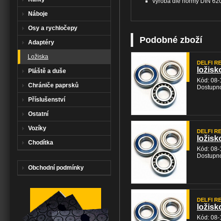
výroba dle normy DIN 62
Náboje
Osy a rychločepy
Podobné zboží
Adaptéry
Ložiska
DELFI RE
ložisk
Pláště a duše
Kód: 08-
Chrániče paprsků
Dostupno
Příslušenství
Ostatní
Vozíky
DELFI RE
ložisk
Chodítka
Kód: 08-
Dostupno
Obchodní podmínky
DELFI RE
ložisk
Kód: 08-