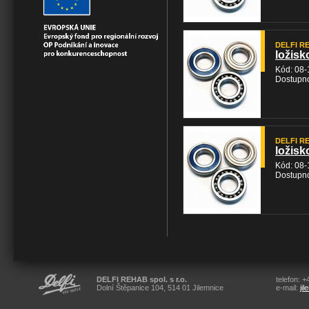
DELFI RE
ložis
Kód: 08-
Dostupno
DELFI RE
ložisk
Kód: 08-
Dostupno
DELFI REHAB spol. s r.o.
telefon: 
Dolní Štěpanice 104, 514 01 Jilemnice
e-mail:
ji