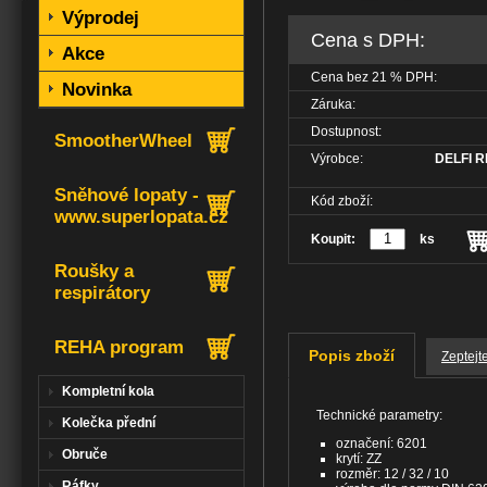
Výprodej
Cena s DPH:
Akce
Cena bez
21
% DPH:
Novinka
Záruka:
Dostupnost:
SmootherWheel
Výrobce:
DELFI RE
Sněhové lopaty -
Kód zboží:
www.superlopata.cz
Koupit:
ks
Roušky a
respirátory
REHA program
Popis zboží
Zeptejt
Kompletní kola
Technické parametry:
Kolečka přední
označení: 6201
Obruče
krytí: ZZ
rozměr: 12 / 32 / 10
Ráfky