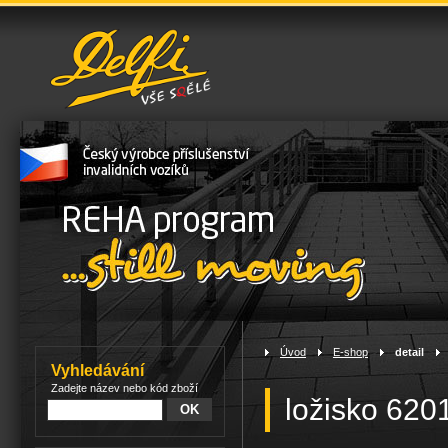
Úvod
>
E-shop
>
detail
>
Vyhledávání
Zadejte název nebo kód zboží
ložisko 620