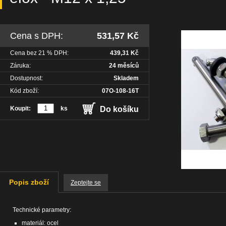
Cena s DPH:
531,57 Kč
Cena bez
21
% DPH:
439,31 Kč
Záruka:
24 měsíců
Dostupnost:
Skladem
Kód zboží:
07O-108-16T
Koupit:
ks
Do košíku
Popis zboží
Zeptejte se
Technické parametry:
materiál: ocel