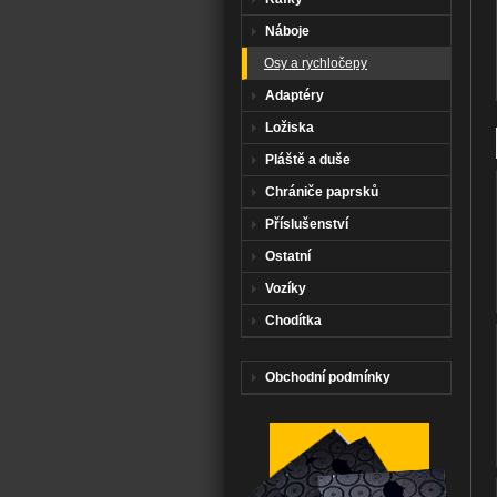
Náboje
Osy a rychločepy
Adaptéry
Ložiska
Pláště a duše
Chrániče paprsků
Příslušenství
Ostatní
Do košíku
Vozíky
Chodítka
Obchodní podmínky
Do košíku