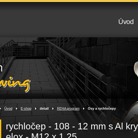
Úvod
Úvod
>
E-shop
>
detail
>
REHA program
>
Osy a rychločepy
rychločep - 108 - 12 mm s Al kry
elox - M12 x 1,25