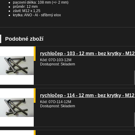
pacovní délka: 108 mm (+/- 2 mm)
průměr: 12 mm
závit: M12 x 1,25
krytka: ANO - Al - stříbrný elox
Podobné zboží
rychločep - 103 - 12 mm - bez krytky - M12
Kód: 07O-103-12M
Dostupnost: Skladem
rychločep - 114 - 12 mm - bez krytky - M12
Kód: 07O-114-12M
Dostupnost: Skladem