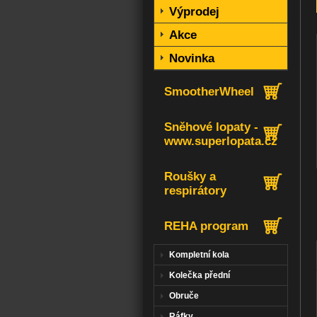
Výprodej
Akce
Novinka
SmootherWheel
Sněhové lopaty -
www.superlopata.cz
Roušky a
respirátory
REHA program
Kompletní kola
Kolečka přední
Obruče
Ráfky