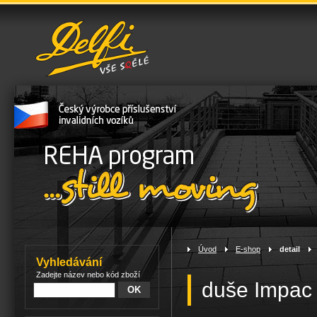
Úvod
>
E-shop
>
detail
>
Vyhledávání
Zadejte název nebo kód zboží
duše Impac