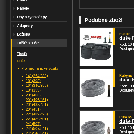
Náboje
Osy a rychločepy
Podobné zboží
Adaptéry
Ralson
Ložiska
duše R
Pláště a duše
Kód: 10
Dostupno
Pláště
Duše
Pro mechanické vozíky
Rubena
14" (254/288)
duše 
16" (305)
16" (340/355)
Kód: 10
18" (355)
Dostupno
20" (406)
20" (406/451)
20" (438/451)
20" (451)
22" (489/490)
Rubena
22" (489/501)
duše 
24" (507)
Kód: 10
24" (507/541)
Dostupno
24" (540/541)