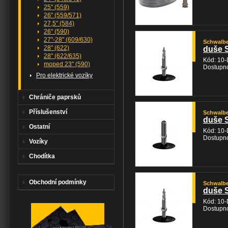
25" (559)
26" (559/571)
27,5" (584)
26" (590)
27"-28" (609/630)
Schwalb
28" (622)
duše S
28" (622/635)
Kód: 10
moped 23" (590)
Dostupno
Pro elektrické vozíky
Chrániče paprsků
Příslušenství
Schwalb
duše 
Ostatní
Kód: 10
Dostupno
Vozíky
Chodítka
Obchodní podmínky
Schwalb
duše 
Kód: 10
Dostupno