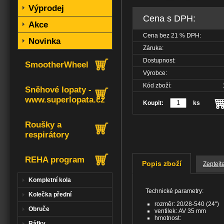
Výprodej
Cena s DPH:
Akce
Cena bez
21
% DPH:
Novinka
Záruka:
Dostupnost:
SmootherWheel
Výrobce:
Kód zboží:
Sněhové lopaty -
www.superlopata.cz
Koupit:
ks
Roušky a
respirátory
REHA program
Popis zboží
Zeptejt
Kompletní kola
Technické parametry:
Kolečka přední
rozměr: 20/28-540 (24")
Obruče
ventilek: AV 35 mm
hmotnost:
Ráfky