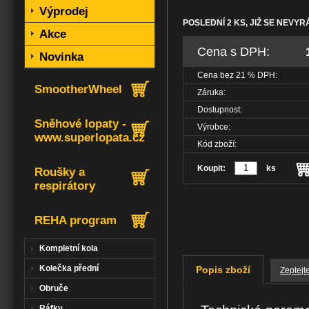
Výprodej
POSLEDNÍ 2 KS, JIŽ SE NEVYR
Akce
Cena s DPH:
Novinka
Cena bez
21
% DPH:
SmootherWheel
Záruka:
Dostupnost:
Sněhové lopaty -
Výrobce:
www.superlopata.cz
Kód zboží:
Koupit:
ks
Roušky a
respirátory
REHA program
Kompletní kola
Kolečka přední
Popis zboží
Zeptejt
Obruče
Ráfky