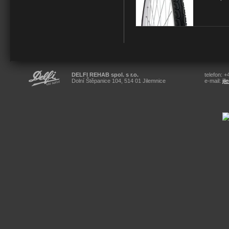
DELFI REHAB spol. s r.o.
telefon: 
Dolní Štěpanice 104, 514 01 Jilemnice
e-mail:
ji