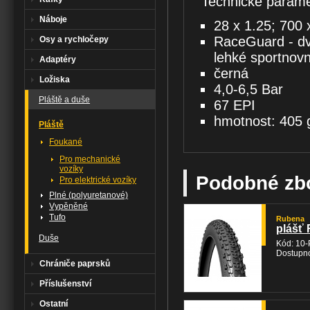
Technické parame
Náboje
28 x 1.25; 700 
RaceGuard - dvo
Osy a rychločepy
lehké sportnovn
Adaptéry
černá
Ložiska
4,0-6,5 Bar
Pláště a duše
67 EPI
hmotnost: 405 
Pláště
Foukané
Pro mechanické
vozíky
Podobné zb
Pro elektrické vozíky
Plné (polyuretanové)
Vypěněné
Tufo
Rubena
plášť 
Duše
Kód: 10
Dostupno
Chrániče paprsků
Příslušenství
Ostatní