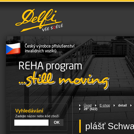
Úvod
>
E-shop
>
detail
>
28" (622)
Vyhledávání
Zadejte název nebo kód zboží
plášť Schw