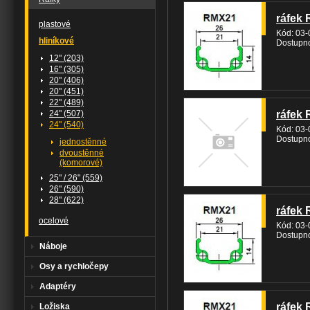
ráfek 
plastové
Kód: 03
hliníkové
Dostupno
12" (203)
16" (305)
20" (406)
20" (451)
22" (489)
24" (507)
ráfek 
24" (540)
Kód: 03
Dostupno
jednostěnné
dvoustěnné
(komorové)
25" / 26" (559)
26" (590)
28" (622)
ráfek 
ocelové
Kód: 03
Dostupno
Náboje
Osy a rychločepy
Adaptéry
ráfek 
Ložiska