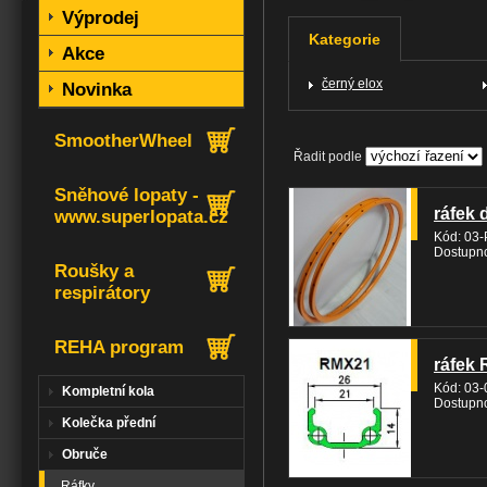
Výprodej
Kategorie
Akce
černý elox
Novinka
SmootherWheel
Řadit podle
Sněhové lopaty -
ráfek 
www.superlopata.cz
Kód: 03
Dostupno
Roušky a
respirátory
REHA program
ráfek 
Kód: 03
Kompletní kola
Dostupno
Kolečka přední
Obruče
Ráfky