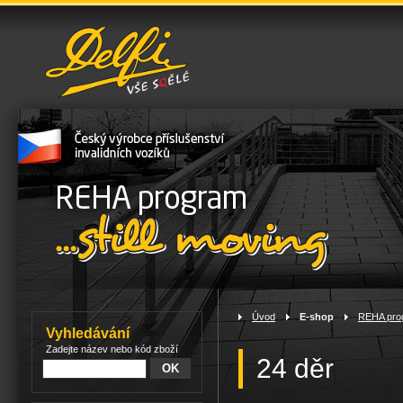
Úvod
>
E-shop
>
REHA pro
Vyhledávání
Zadejte název nebo kód zboží
24 děr