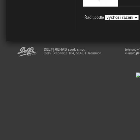
Řadit podle
DELFI REHAB spol. s r.o.
telefon: 
Dolní Štěpanice 104, 514 01 Jilemnice
e-mail:
ji