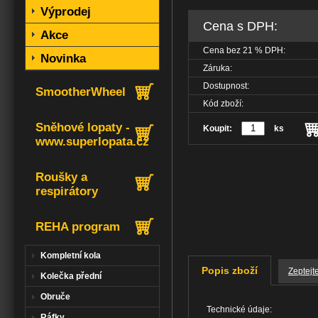
Výprodej
Cena s DPH:
Akce
Cena bez
21
% DPH:
Novinka
Záruka:
Dostupnost:
SmootherWheel
Kód zboží:
Sněhové lopaty -
Koupit:
ks
www.superlopata.cz
Roušky a
respirátory
REHA program
Kompletní kola
Popis zboží
Zeptejt
Kolečka přední
Obruče
Technické údaje:
Ráfky