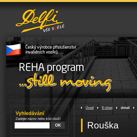
Úvod
>
E-shop
>
detail
>
Vyhledávání
Zadejte název nebo kód zboží
Rouška