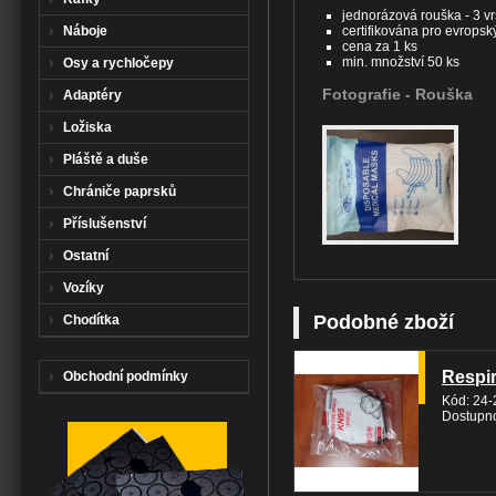
jednorázová rouška - 3 vr
Náboje
certifikována pro evropský
cena za 1 ks
min. množství 50 ks
Osy a rychločepy
Fotografie -
Rouška
Adaptéry
Ložiska
Pláště a duše
Chrániče paprsků
Příslušenství
Ostatní
Vozíky
Podobné zboží
Chodítka
Respi
Obchodní podmínky
Kód: 24-
Dostupno