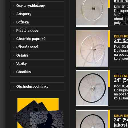
kolo s
Osy a rychločepy
Kód: 01-
Dostupno
Adaptéry
škrábanc
obout do
Ložiska
polyuret
Pláště a duše
DELFI REH
Chrániče paprsků
24" (5
Kód: 01-
Příslušenství
Dostupno
na požád
Ostatní
kole jso
Vozíky
Chodítka
DELFI REH
24" (5
Kód: 01-
Obchodní podmínky
Dostupno
na požád
kole jso
DELFI REH
24" (5
jakost