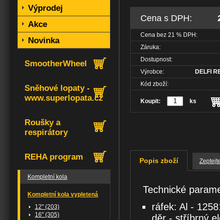
Výprodej
Cena s DPH:
Akce
Cena bez
21
% DPH:
Novinka
Záruka:
Dostupnost:
SmootherWheel
Výrobce:
DELFI RE
Kód zboží:
Sněhové lopaty -
www.superlopata.cz
Koupit:
ks
Roušky a
respirátory
REHA program
Popis zboží
Zeptejt
Kompletní kola
Technické parame
Kompletní kola vypletená
ráfek: Al - 125
12" (203)
16" (305)
děr - stříbrný e