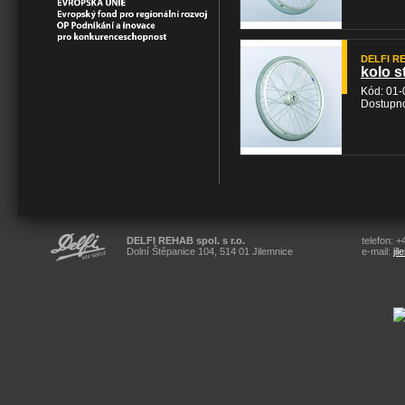
DELFI REH
kolo s
Kód: 01-
Dostupno
DELFI REHAB spol. s r.o.
telefon: 
Dolní Štěpanice 104, 514 01 Jilemnice
e-mail:
ji