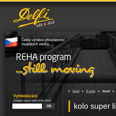
Úvod
>
E-shop
>
detail
>
Vyhledávání
Zadejte název nebo kód zboží
kolo super l