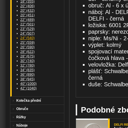
18" (355)
obruč: Al - 6 x 
20" (406)
20" (432)
náboj: Al - DEL
20" (451)
DELFI - černá
22" (489)
ložiska: 6001 
22" (501)
23" (529)
paprsky: nerezo
24" (507)
niple: Ms/Ni - 2
24" (540)
25" (559)
výplet: kolmý
26" (590)
spojovací mate
28" (622)
28" (675)
čočková hlava -
30" (740)
velovložka: Delf
32" (780)
34" (835)
plášť: Schwalb
36" (890)
černá
38" (945)
duše: Schwalbe 
40" (1000)
42" (1040)
Kolečka přední
Podobné zb
Obruče
Ráfky
DELFI REH
Náboje