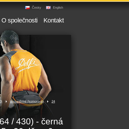
Česky
English
O společnosti
Kontakt
0)
>
dvoustěnné (komorové)
>
24
4 / 430) - černá