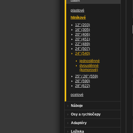
plastové
hliníkové
12" (203)
16" (305)
20" (406)
20" (451)
22" (489)
24" (507)
24" (540)
jednostěnné
dvoustěnné
(komorové)
25" / 26" (559)
26" (590)
28" (622)
ocelové
Náboje
Osy a rychločepy
Adaptéry
Ložiska