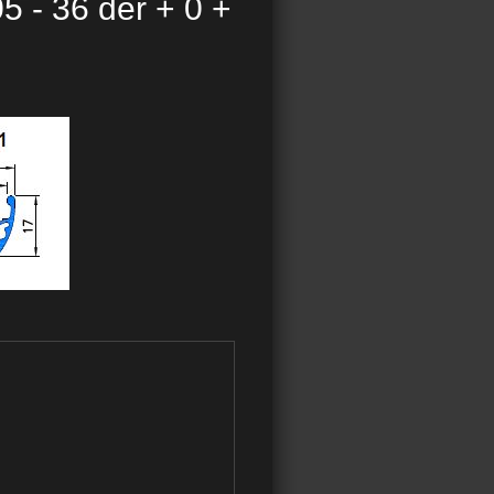
 - 36 děr + 0 +