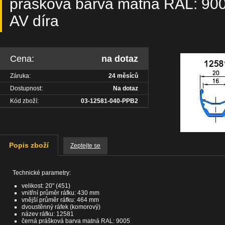
prášková barva matná RAL: 9005
AV díra
Cena:
na dotaz
Záruka:
24 měsíců
Dostupnost:
Na dotaz
Kód zboží:
03-12581-040-PPB2
Popis zboží
Zeptejte se
Technické parametry:
velikost: 20" (451)
vnitřní průměr ráfku: 430 mm
vnější průměr ráfku: 464 mm
dvoustěnný ráfek (komorový)
název ráfku: 12581
černá prášková barva matná RAL: 9005