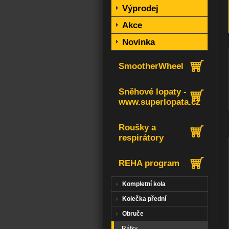
Výprodej
Akce
Novinka
SmootherWheel
Sněhové lopaty -
www.superlopata.cz
Roušky a
respirátory
REHA program
Kompletní kola
Kolečka přední
Obruče
Ráfky