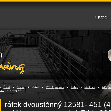
Úvod
Úvod
>
E-shop
>
detail
>
REHA program
>
Ráfky
>
hliníkové
>
24" (54
děr
>
černý elox
ráfek dvoustěnný 12581- 451 (46